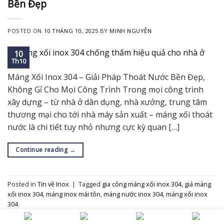
Bền Đẹp
POSTED ON
10 THÁNG 10, 2025
BY
MINH NGUYỄN
10
Th10
Máng Xối Inox 304 – Giải Pháp Thoát Nước Bền Đẹp,
Không Gỉ Cho Mọi Công Trình Trong mọi công trình
xây dựng – từ nhà ở dân dụng, nhà xưởng, trung tâm
thương mại cho tới nhà máy sản xuất – máng xối thoát
nước là chi tiết tuy nhỏ nhưng cực kỳ quan […]
Continue reading
→
Posted in
Tin về Inox
|
Tagged
gia công máng xối inox 304
,
giá máng
xối inox 304
,
máng inox mái tôn
,
máng nước inox 304
,
máng xối inox
304