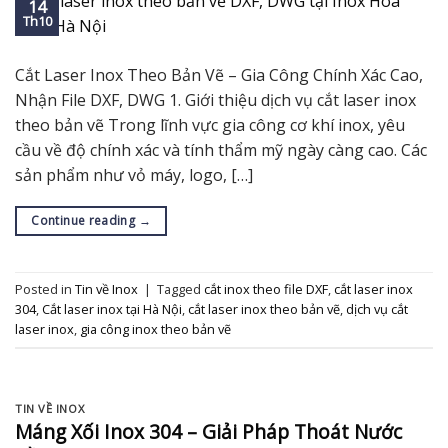
14
Th10
Cắt Laser Inox Theo Bản Vẽ – Gia Công Chính Xác Cao,
Nhận File DXF, DWG 1. Giới thiệu dịch vụ cắt laser inox
theo bản vẽ Trong lĩnh vực gia công cơ khí inox, yêu
cầu về độ chính xác và tính thẩm mỹ ngày càng cao. Các
sản phẩm như vỏ máy, logo, […]
Continue reading
→
Posted in
Tin về Inox
|
Tagged
cắt inox theo file DXF
,
cắt laser inox
304
,
Cắt laser inox tại Hà Nội
,
cắt laser inox theo bản vẽ
,
dịch vụ cắt
laser inox
,
gia công inox theo bản vẽ
TIN VỀ INOX
Máng Xối Inox 304 – Giải Pháp Thoát Nước