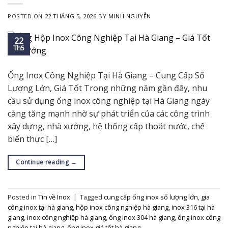
POSTED ON
22 THÁNG 5, 2026
BY
MINH NGUYỄN
22
Th5
Ống Inox Công Nghiệp Tại Hà Giang – Cung Cấp Số
Lượng Lớn, Giá Tốt Trong những năm gần đây, nhu
cầu sử dụng ống inox công nghiệp tại Hà Giang ngày
càng tăng mạnh nhờ sự phát triển của các công trình
xây dựng, nhà xưởng, hệ thống cấp thoát nước, chế
biến thực […]
Continue reading
→
Posted in
Tin về Inox
|
Tagged
cung cấp ống inox số lượng lớn
,
gia
công inox tại hà giang
,
hộp inox công nghiệp hà giang
,
inox 316 tại hà
giang
,
inox công nghiệp hà giang
,
ống inox 304 hà giang
,
ống inox công
nghiệp tại hà giang
,
ống inox giá tốt hà giang