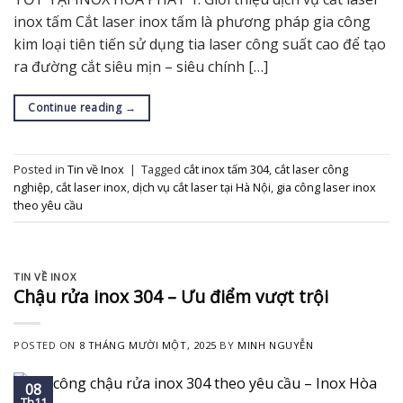
inox tấm Cắt laser inox tấm là phương pháp gia công
kim loại tiên tiến sử dụng tia laser công suất cao để tạo
ra đường cắt siêu mịn – siêu chính […]
Continue reading
→
Posted in
Tin về Inox
|
Tagged
cắt inox tấm 304
,
cắt laser công
nghiệp
,
cắt laser inox
,
dịch vụ cắt laser tại Hà Nội
,
gia công laser inox
theo yêu cầu
TIN VỀ INOX
Chậu rửa inox 304 – Ưu điểm vượt trội
POSTED ON
8 THÁNG MƯỜI MỘT, 2025
BY
MINH NGUYỄN
08
Th11