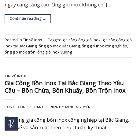
ngày càng tăng cao. Ống gió inox không chỉ […]
Continue reading
→
Posted in
Tin về Inox
|
Tagged
gia công ống gió inox
,
gia công ống gió
inox tại Bắc Giang
,
ống gió inox Bắc Giang
,
ống gió inox công nghiệp
,
ống gió inox tròn
,
ống gió inox vuông
TIN VỀ INOX
Gia Công Bồn Inox Tại Bắc Giang Theo Yêu
Cầu – Bồn Chứa, Bồn Khuấy, Bồn Trộn Inox
POSTED ON
17 THÁNG 1, 2026
BY
MINH NGUYỄN
17
Th1