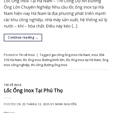
Lốc Ống Inox Tại Hà Nam – Thi Công Dự Án Đường
Ống Lớn Chuyên Nghiệp Nhu cầu lốc ống inox tại Hà
Nam hiện nay Hà Nam là địa phương phát triển mạnh
các khu công nghiệp, nhà máy sản xuất, hệ thống xử lý
nước – khí – hóa chất. Điều này kéo […]
Continue reading
→
Posted in
Tin về Inox
|
Tagged
gia công ống inox Hà Nam
,
inox 304
316 Hà Nam
,
lốc ống inox đường kính lớn
,
lốc ống inox tại Hà Nam
,
ống
inox công nghiệp
,
thi công đường ống inox
TIN VỀ INOX
Lốc Ống Inox Tại Phú Thọ
POSTED ON
25 THÁNG 12, 2025
BY
MINH NGUYỄN