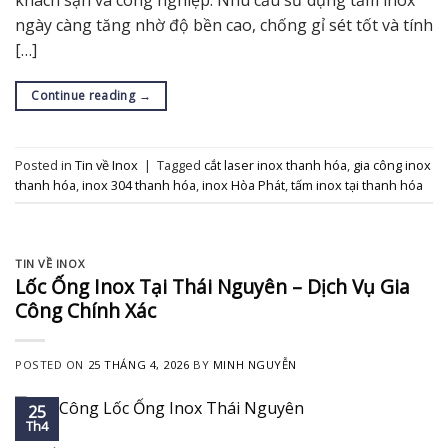
khách sạn và công nghiệp. Nhu cầu sử dụng tấm inox
ngày càng tăng nhờ độ bền cao, chống gỉ sét tốt và tính
[…]
Continue reading
→
Posted in
Tin về Inox
|
Tagged
cắt laser inox thanh hóa
,
gia công inox
thanh hóa
,
inox 304 thanh hóa
,
inox Hòa Phát
,
tấm inox tại thanh hóa
TIN VỀ INOX
Lốc Ống Inox Tại Thái Nguyên – Dịch Vụ Gia
Công Chính Xác
POSTED ON
25 THÁNG 4, 2026
BY
MINH NGUYỄN
25
Th4