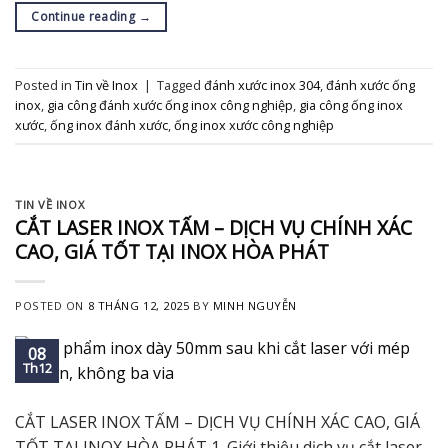
Continue reading
→
Posted in
Tin về Inox
|
Tagged
đánh xước inox 304
,
đánh xước ống
inox
,
gia công đánh xước ống inox công nghiệp
,
gia công ống inox
xước
,
ống inox đánh xước
,
ống inox xước công nghiệp
TIN VỀ INOX
CẮT LASER INOX TẤM – DỊCH VỤ CHÍNH XÁC
CAO, GIÁ TỐT TẠI INOX HÒA PHÁT
POSTED ON
8 THÁNG 12, 2025
BY
MINH NGUYỄN
08
Th12
CẮT LASER INOX TẤM – DỊCH VỤ CHÍNH XÁC CAO, GIÁ
TỐT TẠI INOX HÒA PHÁT 1. Giới thiệu dịch vụ cắt laser