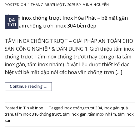
POSTED ON
4 THÁNG MƯỜI MỘT, 2025
BY
MINH NGUYỄN
04
Th11
TẤM INOX CHỐNG TRƯỢT – GIẢI PHÁP AN TOÀN CHO
SÀN CÔNG NGHIỆP & DÂN DỤNG 1. Giới thiệu tấm inox
chống trượt Tấm inox chống trượt (hay còn gọi là tấm
inox gân, tấm inox nhám) là vật liệu được thiết kế đặc
biệt với bề mặt dập nổi các hoa văn chống trơn […]
Continue reading
→
Posted in
Tin về Inox
|
Tagged
inox chống trượt 304
,
inox gân quả
trám
,
tấm inox 316 chống trượt
,
tấm inox gân
,
tấm inox nhám
,
tấm inox
sàn