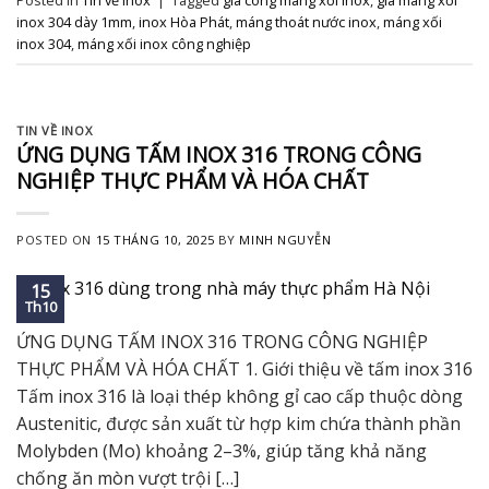
Posted in
Tin về Inox
|
Tagged
gia công máng xối inox
,
giá máng xối
inox 304 dày 1mm
,
inox Hòa Phát
,
máng thoát nước inox
,
máng xối
inox 304
,
máng xối inox công nghiệp
TIN VỀ INOX
ỨNG DỤNG TẤM INOX 316 TRONG CÔNG
NGHIỆP THỰC PHẨM VÀ HÓA CHẤT
POSTED ON
15 THÁNG 10, 2025
BY
MINH NGUYỄN
15
Th10
ỨNG DỤNG TẤM INOX 316 TRONG CÔNG NGHIỆP
THỰC PHẨM VÀ HÓA CHẤT 1. Giới thiệu về tấm inox 316
Tấm inox 316 là loại thép không gỉ cao cấp thuộc dòng
Austenitic, được sản xuất từ hợp kim chứa thành phần
Molybden (Mo) khoảng 2–3%, giúp tăng khả năng
chống ăn mòn vượt trội […]