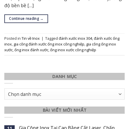
độ bền bề […]
Continue reading
→
Posted in
Tin về Inox
|
Tagged
đánh xước inox 304
,
đánh xước ống
inox
,
gia công đánh xước ống inox công nghiệp
,
gia công ống inox
xước
,
ống inox đánh xước
,
ống inox xước công nghiệp
DANH MỤC
Danh
mục
BÀI VIẾT MỚI NHẤT
Gia Công Inox Tại Cao Bằng Cắt Laser, Chấn
11