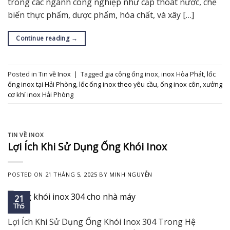
trong các ngành công nghiệp như cấp thoát nước, chế
biến thực phẩm, dược phẩm, hóa chất, và xây […]
Continue reading
→
Posted in
Tin về Inox
|
Tagged
gia công ống inox
,
inox Hòa Phát
,
lốc
ống inox tại Hải Phòng
,
lốc ống inox theo yêu cầu
,
ống inox côn
,
xưởng
cơ khí inox Hải Phòng
TIN VỀ INOX
Lợi Ích Khi Sử Dụng Ống Khói Inox
POSTED ON
21 THÁNG 5, 2025
BY
MINH NGUYỄN
21
Th5
Lợi Ích Khi Sử Dụng Ống Khói Inox 304 Trong Hệ