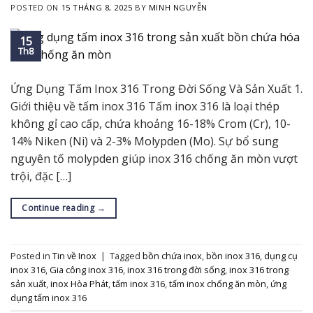
POSTED ON
15 THÁNG 8, 2025
BY
MINH NGUYỄN
15
Th8
Ứng Dụng Tấm Inox 316 Trong Đời Sống Và Sản Xuất 1.
Giới thiệu về tấm inox 316 Tấm inox 316 là loại thép
không gỉ cao cấp, chứa khoảng 16-18% Crom (Cr), 10-
14% Niken (Ni) và 2-3% Molypden (Mo). Sự bổ sung
nguyên tố molypden giúp inox 316 chống ăn mòn vượt
trội, đặc […]
Continue reading
→
Posted in
Tin về Inox
|
Tagged
bồn chứa inox
,
bồn inox 316
,
dụng cụ
inox 316
,
Gia công inox 316
,
inox 316 trong đời sống
,
inox 316 trong
sản xuất
,
inox Hòa Phát
,
tấm inox 316
,
tấm inox chống ăn mòn
,
ứng
dụng tấm inox 316