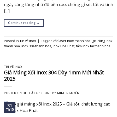
ngày càng tăng nhờ độ bền cao, chống gỉ sét tốt và tính
[…]
Continue reading
→
Posted in
Tin về Inox
|
Tagged
cắt laser inox thanh hóa
,
gia công inox
thanh hóa
,
inox 304 thanh hóa
,
inox Hòa Phát
,
tấm inox tại thanh hóa
TIN VỀ INOX
Giá Máng Xối Inox 304 Dày 1mm Mới Nhất
2025
POSTED ON
31 THÁNG 10, 2025
BY
MINH NGUYỄN
31
Th10