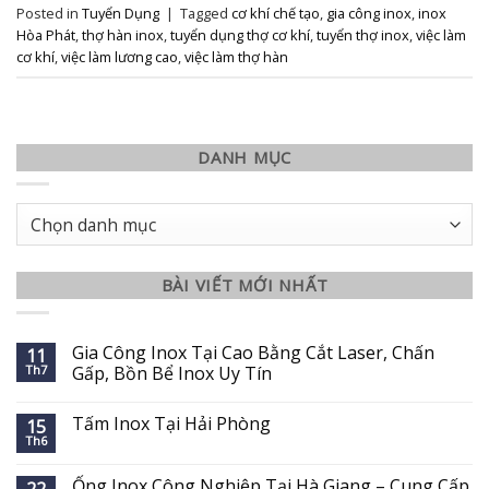
Posted in
Tuyển Dụng
|
Tagged
cơ khí chế tạo
,
gia công inox
,
inox
Hòa Phát
,
thợ hàn inox
,
tuyển dụng thợ cơ khí
,
tuyển thợ inox
,
việc làm
cơ khí
,
việc làm lương cao
,
việc làm thợ hàn
DANH MỤC
Danh
mục
BÀI VIẾT MỚI NHẤT
Gia Công Inox Tại Cao Bằng Cắt Laser, Chấn
11
Th7
Gấp, Bồn Bể Inox Uy Tín
Tấm Inox Tại Hải Phòng
15
Th6
Ống Inox Công Nghiệp Tại Hà Giang – Cung Cấp
22