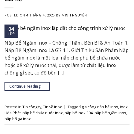
POSTED ON
4 THÁNG 4, 2025
BY
MINH NGUYỄN
04
Th4
Nắp Bể Ngầm Inox – Chống Thấm, Bền Bỉ & An Toàn 1.
Nắp Bể Ngầm Inox Là Gì? 1.1. Giới Thiệu Sản Phẩm Nắp
bể ngầm inox là một loại nắp che phủ bể chứa nước
hoặc bể xử lý nước thải, được làm từ chất liệu inox
chống gỉ sét, có độ bền […]
Continue reading
→
Posted in
Tin công ty
,
Tin về Inox
|
Tagged
gia công nắp bể inox
,
inox
Hòa Phát
,
nắp bể chứa nước inox
,
nắp bể inox 304
,
nắp bể ngầm inox
,
nắp hố ga inox