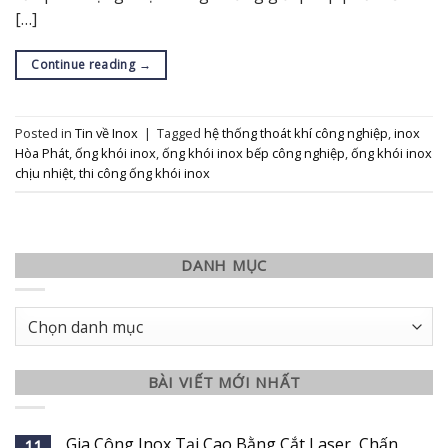
[…]
Continue reading
→
Posted in
Tin về Inox
|
Tagged
hệ thống thoát khí công nghiệp
,
inox
Hòa Phát
,
ống khói inox
,
ống khói inox bếp công nghiệp
,
ống khói inox
chịu nhiệt
,
thi công ống khói inox
DANH MỤC
Danh
mục
BÀI VIẾT MỚI NHẤT
Gia Công Inox Tại Cao Bằng Cắt Laser, Chấn
11