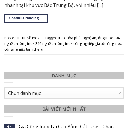
nhanh tại khu vực Bắc Trung Bộ, với nhiều […]
Continue reading
→
Posted in
Tin về Inox
|
Tagged
inox hòa phát nghệ an
,
ống inox 304
nghệ an
,
ống inox 316 nghệ an
,
ống inox công nghiệp giá tốt
,
ống inox
công nghiệp tại nghệ an
DANH MỤC
Danh
mục
BÀI VIẾT MỚI NHẤT
Gia Công Inox Tại Cao Bằng Cắt Laser, Chấn
11