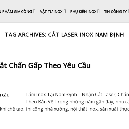
N PHẨM GIA CÔNG
VẬT TƯ INOX
PHỤ KIỆN INOX
TIN CÔNG TY
TAG ARCHIVES:
CẮT LASER INOX NAM ĐỊNH
Cắt Chấn Gấp Theo Yêu Cầu
Tấm Inox Tại Nam Định – Nhận Cắt Laser, Chấ
Theo Bản Vẽ Trong những năm gần đây, nhu c
khí chế tạo, thi công nhà xưởng, nội thất inox, sản xuất th