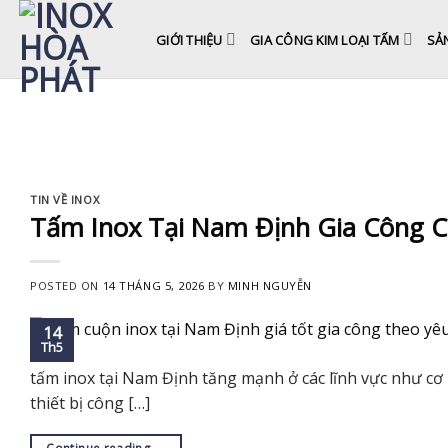
Skip
to
GIỚI THIỆU
GIA CÔNG KIM LOẠI TẤM
SẢ
content
TIN VỀ INOX
Tấm Inox Tại Nam Định Gia Công 
POSTED ON
14 THÁNG 5, 2026
BY
MINH NGUYỄN
14
Th5
tấm inox tại Nam Định tăng mạnh ở các lĩnh vực như cơ 
thiết bị công […]