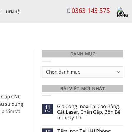
0363 143 575
LIÊN HỆ
DANH MỤC
Danh
mục
BÀI VIẾT MỚI NHẤT
n Gấp CNC
ầu sử dụng
Gia Công Inox Tại Cao Bằng
11
ực phẩm và
Th7
Cắt Laser, Chấn Gấp, Bồn Bể
Inox Uy Tín
Tấm Inox Tại Hải Phòng