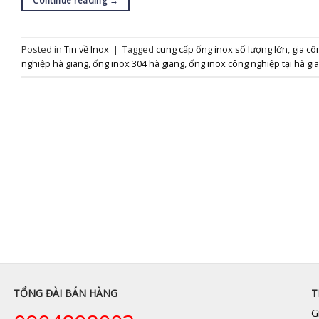
Continue reading
→
Posted in
Tin về Inox
|
Tagged
cung cấp ống inox số lượng lớn
,
gia cô
nghiệp hà giang
,
ống inox 304 hà giang
,
ống inox công nghiệp tại hà gi
TỔNG ĐÀI BÁN HÀNG
T
G