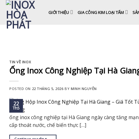
Skip
to
GIỚI THIỆU
GIA CÔNG KIM LOẠI TẤM
SẢ
content
TIN VỀ INOX
Ống Inox Công Nghiệp Tại Hà Gian
POSTED ON
22 THÁNG 5, 2026
BY
MINH NGUYỄN
22
Th5
ống inox công nghiệp tại Hà Giang ngày càng tăng mạnh
cấp thoát nước, chế biến thực […]