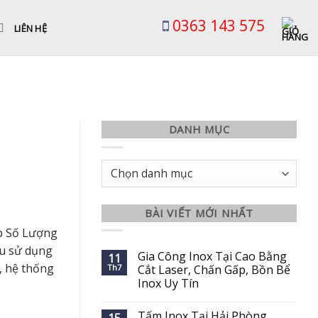
0363 143 575
LIÊN HỆ
DANH MỤC
Danh
mục
BÀI VIẾT MỚI NHẤT
p Số Lượng
ầu sử dụng
Gia Công Inox Tại Cao Bằng
11
, hệ thống
Th7
Cắt Laser, Chấn Gấp, Bồn Bể
Inox Uy Tín
Tấm Inox Tại Hải Phòng