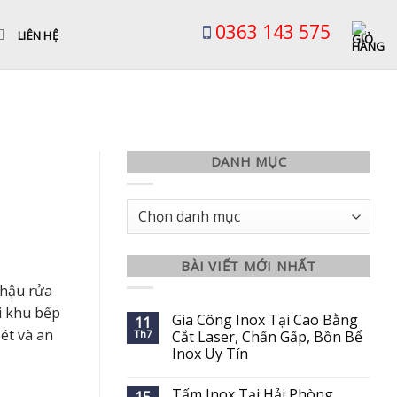
0363 143 575
LIÊN HỆ
DANH MỤC
Danh
mục
BÀI VIẾT MỚI NHẤT
Chậu rửa
i khu bếp
Gia Công Inox Tại Cao Bằng
11
ét và an
Th7
Cắt Laser, Chấn Gấp, Bồn Bể
Inox Uy Tín
Tấm Inox Tại Hải Phòng