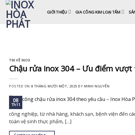
Skip
to
GIỚI THIỆU
GIA CÔNG KIM LOẠI TẤM
SẢ
content
TIN VỀ INOX
Chậu rửa inox 304 – Ưu điểm vượt 
POSTED ON
8 THÁNG MƯỜI MỘT, 2025
BY
MINH NGUYỄN
08
Th11
công nghiệp, từ nhà hàng, khách sạn, bệnh viện đến cá
toàn vệ sinh thực phẩm, […]