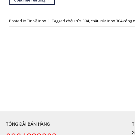
Continue reading
→
Posted in
Tin về Inox
|
Tagged
chậu rửa 304
,
chậu rửa inox 304 công 
TỔNG ĐÀI BÁN HÀNG
T
G