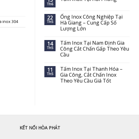
15
Th6
Ống Inox Công Nghiệp Tại
22
a inox 304
Th5
Hà Giang – Cung Cấp Số
Lượng Lớn
Tấm Inox Tại Nam Định Gia
14
Th5
Công Cắt Chấn Gấp Theo Yêu
Cầu
Tấm Inox Tại Thanh Hóa –
11
Th5
Gia Công, Cắt Chấn Inox
Theo Yêu Cầu Giá Tốt
KẾT NỐI HÒA PHÁT