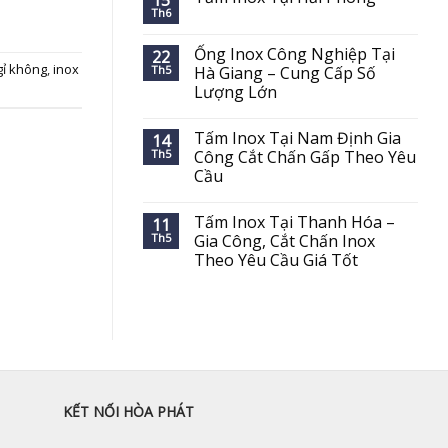
15
Th6
Ống Inox Công Nghiệp Tại
22
 gỉ không
,
inox
Th5
Hà Giang – Cung Cấp Số
Lượng Lớn
Tấm Inox Tại Nam Định Gia
14
Th5
Công Cắt Chấn Gấp Theo Yêu
Cầu
Tấm Inox Tại Thanh Hóa –
11
Th5
Gia Công, Cắt Chấn Inox
Theo Yêu Cầu Giá Tốt
KẾT NỐI HÒA PHÁT