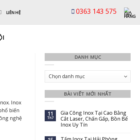
0363 143 575
LIÊN HỆ
ỘI
DANH MỤC
Danh
mục
BÀI VIẾT MỚI NHẤT
nox. Inox
 phổ biến
Gia Công Inox Tại Cao Bằng
11
công nghệ
Th7
Cắt Laser, Chấn Gấp, Bồn Bể
Inox Uy Tín
Tấm Inox Tại Hải Phòng