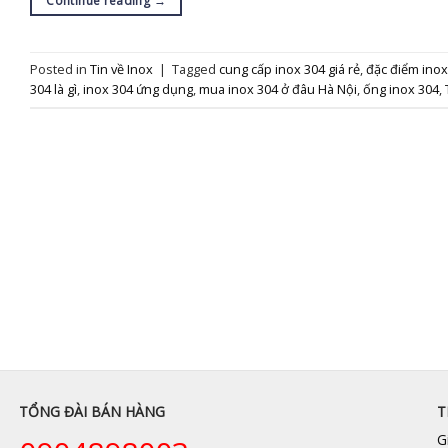
Continue reading
→
Posted in
Tin về Inox
|
Tagged
cung cấp inox 304 giá rẻ
,
đặc điểm inox
304 là gì
,
inox 304 ứng dụng
,
mua inox 304 ở đâu Hà Nội
,
ống inox 304
,
TỔNG ĐÀI BÁN HÀNG
T
G