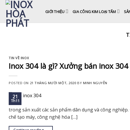
Skip
to
GIỚI THIỆU
GIA CÔNG KIM LOẠI TẤM
SẢ
content
T
TIN VỀ INOX
Inox 304 là gì? Xưởng bán inox 304 
POSTED ON
21 THÁNG MƯỜI MỘT, 2020
BY
MINH NGUYỄN
21
Th11
trong sản xuất các sản phẩm dân dụng và công nghiệp.
chế tạo máy, công nghệ hóa […]