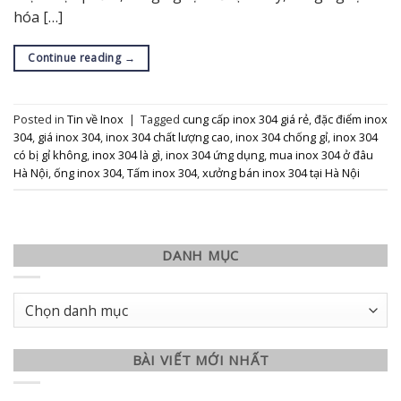
hóa […]
Continue reading
→
Posted in
Tin về Inox
|
Tagged
cung cấp inox 304 giá rẻ
,
đặc điểm inox
304
,
giá inox 304
,
inox 304 chất lượng cao
,
inox 304 chống gỉ
,
inox 304
có bị gỉ không
,
inox 304 là gì
,
inox 304 ứng dụng
,
mua inox 304 ở đâu
Hà Nội
,
ống inox 304
,
Tấm inox 304
,
xưởng bán inox 304 tại Hà Nội
DANH MỤC
Danh
mục
BÀI VIẾT MỚI NHẤT