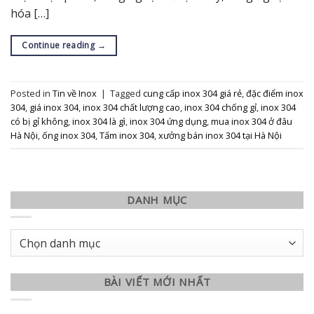
hóa […]
Continue reading
→
Posted in
Tin về Inox
|
Tagged
cung cấp inox 304 giá rẻ
,
đặc điểm inox
304
,
giá inox 304
,
inox 304 chất lượng cao
,
inox 304 chống gỉ
,
inox 304
có bị gỉ không
,
inox 304 là gì
,
inox 304 ứng dụng
,
mua inox 304 ở đâu
Hà Nội
,
ống inox 304
,
Tấm inox 304
,
xưởng bán inox 304 tại Hà Nội
DANH MỤC
Danh
mục
BÀI VIẾT MỚI NHẤT