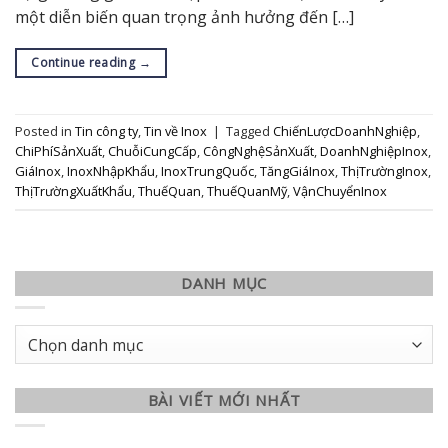
một diễn biến quan trọng ảnh hưởng đến […]
Continue reading
→
Posted in
Tin công ty
,
Tin về Inox
|
Tagged
ChiếnLượcDoanhNghiệp
,
ChiPhíSảnXuất
,
ChuỗiCungCấp
,
CôngNghệSảnXuất
,
DoanhNghiệpInox
,
GiáInox
,
InoxNhậpKhẩu
,
InoxTrungQuốc
,
TăngGiáInox
,
ThịTrườngInox
,
ThịTrườngXuấtKhẩu
,
ThuếQuan
,
ThuếQuanMỹ
,
VậnChuyểnInox
DANH MỤC
Danh
mục
BÀI VIẾT MỚI NHẤT