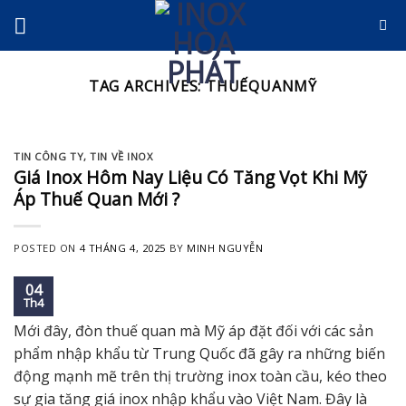
Skip
to
content
TAG ARCHIVES:
THUẾQUANMỸ
TIN CÔNG TY
,
TIN VỀ INOX
Giá Inox Hôm Nay Liệu Có Tăng Vọt Khi Mỹ
Áp Thuế Quan Mới ?
POSTED ON
4 THÁNG 4, 2025
BY
MINH NGUYỄN
04
Th4
Mới đây, đòn thuế quan mà Mỹ áp đặt đối với các sản
phẩm nhập khẩu từ Trung Quốc đã gây ra những biến
động mạnh mẽ trên thị trường inox toàn cầu, kéo theo
sự gia tăng giá inox nhập khẩu vào Việt Nam. Đây là