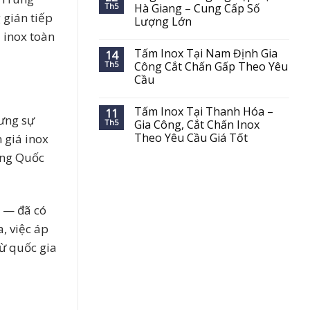
Th5
Hà Giang – Cung Cấp Số
 gián tiếp
Lượng Lớn
ụ inox toàn
Tấm Inox Tại Nam Định Gia
14
Th5
Công Cắt Chấn Gấp Theo Yêu
Cầu
Tấm Inox Tại Thanh Hóa –
11
hưng sự
Th5
Gia Công, Cắt Chấn Inox
Theo Yêu Cầu Giá Tốt
 giá inox
ung Quốc
x — đã có
, việc áp
từ quốc gia