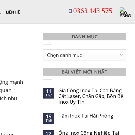
0363 143 575
LIÊN HỆ
DANH MỤC
Danh
mục
BÀI VIẾT MỚI NHẤT
động mạnh
 quan
Gia Công Inox Tại Cao Bằng
11
Th7
Cắt Laser, Chấn Gấp, Bồn Bể
ích như
Inox Uy Tín
Tấm Inox Tại Hải Phòng
15
Th6
Ống Inox Công Nghiệp Tại
22
 Trung