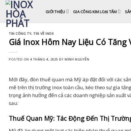
Skip
to
GIỚI THIỆU
GIA CÔNG KIM LOẠI TẤM
SẢ
content
TIN CÔNG TY
,
TIN VỀ INOX
Giá Inox Hôm Nay Liệu Có Tăng 
POSTED ON
4 THÁNG 4, 2025
BY
MINH NGUYỄN
Mới đây, đòn thuế quan mà Mỹ áp đặt đối với các s
mẽ trên thị trường inox toàn cầu, kéo theo sự gia tă
trọng ảnh hưởng đến cả các doanh nghiệp sản xuất và
sau:
Thuế Quan Mỹ: Tác Động Đến Thị Trường
Mỹ đã áp dụng một loạt các biện pháp thuế quan mới