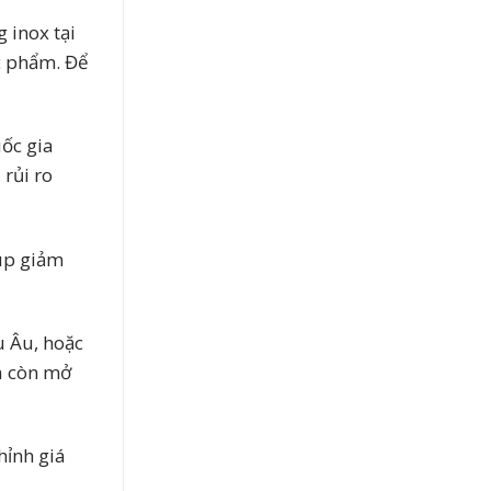
 inox tại
c phẩm. Để
uốc gia
rủi ro
iúp giảm
u Âu, hoặc
à còn mở
hỉnh giá