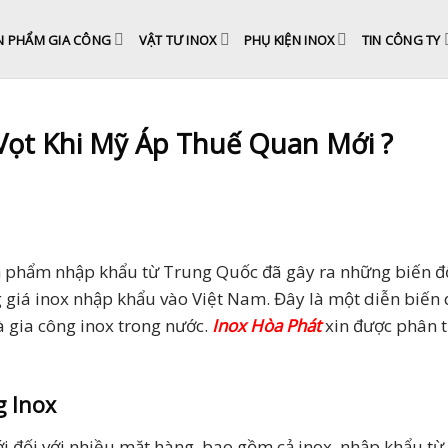
N PHẨM GIA CÔNG
VẬT TƯ INOX
PHỤ KIỆN INOX
TIN CÔNG TY
Vọt Khi Mỹ Áp Thuế Quan Mới ?
ản phẩm nhập khẩu từ Trung Quốc đã gây ra những biến 
ng giá inox nhập khẩu vào Việt Nam. Đây là một diễn biến
 gia công inox trong nước.
Inox Hòa Phát
xin được phân t
 Inox
 đối với nhiều mặt hàng, bao gồm cả inox, nhập khẩu từ