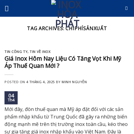
Skip
to
content
TAG ARCHIVES:
CHIPHÍSẢNXUẤT
TIN CÔNG TY
,
TIN VỀ INOX
Giá Inox Hôm Nay Liệu Có Tăng Vọt Khi Mỹ
Áp Thuế Quan Mới ?
POSTED ON
4 THÁNG 4, 2025
BY
MINH NGUYỄN
04
Th4
Mới đây, đòn thuế quan mà Mỹ áp đặt đối với các sản
phẩm nhập khẩu từ Trung Quốc đã gây ra những biến
động mạnh mẽ trên thị trường inox toàn cầu, kéo theo
sự gia tăng giá inox nhập khẩu vào Việt Nam. Đây là