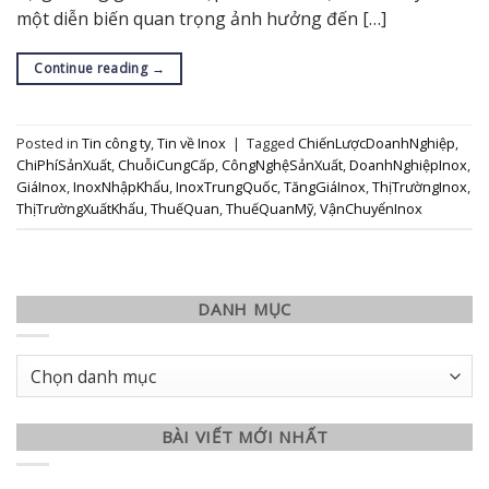
một diễn biến quan trọng ảnh hưởng đến […]
Continue reading
→
Posted in
Tin công ty
,
Tin về Inox
|
Tagged
ChiếnLượcDoanhNghiệp
,
ChiPhíSảnXuất
,
ChuỗiCungCấp
,
CôngNghệSảnXuất
,
DoanhNghiệpInox
,
GiáInox
,
InoxNhậpKhẩu
,
InoxTrungQuốc
,
TăngGiáInox
,
ThịTrườngInox
,
ThịTrườngXuấtKhẩu
,
ThuếQuan
,
ThuếQuanMỹ
,
VậnChuyểnInox
DANH MỤC
Danh
mục
BÀI VIẾT MỚI NHẤT