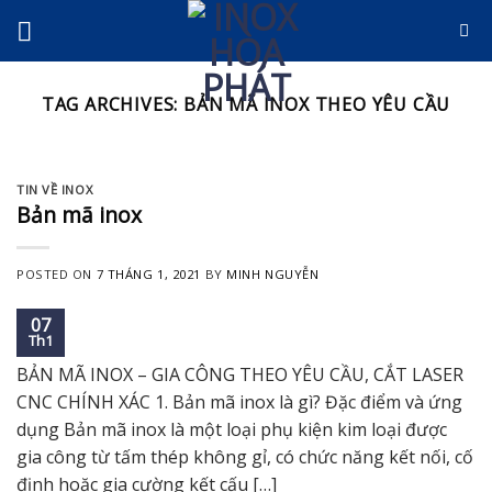
Skip
to
content
TAG ARCHIVES:
BẢN MÃ INOX THEO YÊU CẦU
TIN VỀ INOX
Bản mã inox
POSTED ON
7 THÁNG 1, 2021
BY
MINH NGUYỄN
07
Th1
BẢN MÃ INOX – GIA CÔNG THEO YÊU CẦU, CẮT LASER
CNC CHÍNH XÁC 1. Bản mã inox là gì? Đặc điểm và ứng
dụng Bản mã inox là một loại phụ kiện kim loại được
gia công từ tấm thép không gỉ, có chức năng kết nối, cố
định hoặc gia cường kết cấu […]