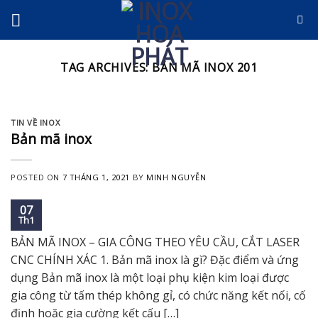
Skip
to
content
TAG ARCHIVES:
BẢN MÃ INOX 201
TIN VỀ INOX
Bản mã inox
POSTED ON
7 THÁNG 1, 2021
BY
MINH NGUYỄN
07
Th1
BẢN MÃ INOX – GIA CÔNG THEO YÊU CẦU, CẮT LASER
CNC CHÍNH XÁC 1. Bản mã inox là gì? Đặc điểm và ứng
dụng Bản mã inox là một loại phụ kiện kim loại được
gia công từ tấm thép không gỉ, có chức năng kết nối, cố
định hoặc gia cường kết cấu […]