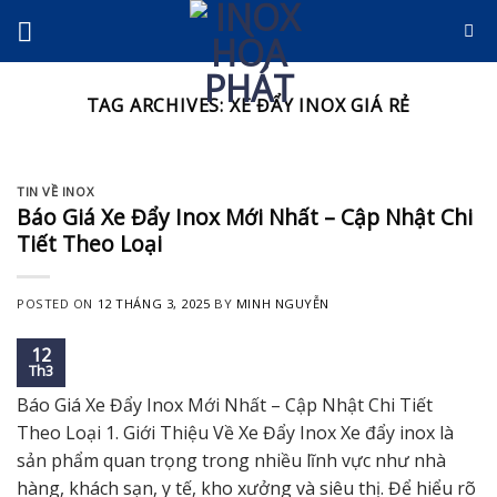
Skip
to
content
TAG ARCHIVES:
XE ĐẨY INOX GIÁ RẺ
TIN VỀ INOX
Báo Giá Xe Đẩy Inox Mới Nhất – Cập Nhật Chi
Tiết Theo Loại
POSTED ON
12 THÁNG 3, 2025
BY
MINH NGUYỄN
12
Th3
Báo Giá Xe Đẩy Inox Mới Nhất – Cập Nhật Chi Tiết
Theo Loại 1. Giới Thiệu Về Xe Đẩy Inox Xe đẩy inox là
sản phẩm quan trọng trong nhiều lĩnh vực như nhà
hàng, khách sạn, y tế, kho xưởng và siêu thị. Để hiểu rõ