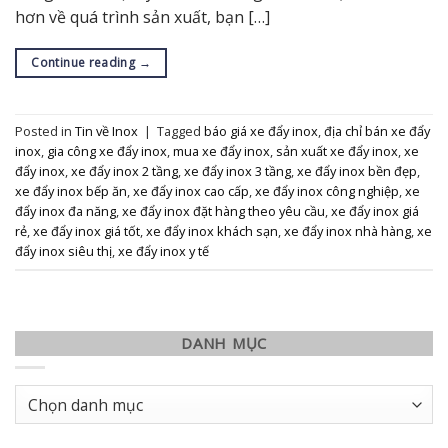
hơn về quá trình sản xuất, bạn […]
Continue reading
→
Posted in
Tin về Inox
|
Tagged
báo giá xe đẩy inox
,
địa chỉ bán xe đẩy
inox
,
gia công xe đẩy inox
,
mua xe đẩy inox
,
sản xuất xe đẩy inox
,
xe
đẩy inox
,
xe đẩy inox 2 tầng
,
xe đẩy inox 3 tầng
,
xe đẩy inox bền đẹp
,
xe đẩy inox bếp ăn
,
xe đẩy inox cao cấp
,
xe đẩy inox công nghiệp
,
xe
đẩy inox đa năng
,
xe đẩy inox đặt hàng theo yêu cầu
,
xe đẩy inox giá
rẻ
,
xe đẩy inox giá tốt
,
xe đẩy inox khách sạn
,
xe đẩy inox nhà hàng
,
xe
đẩy inox siêu thị
,
xe đẩy inox y tế
DANH MỤC
Danh
mục