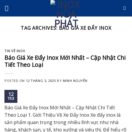
Skip
to
content
TAG ARCHIVES:
BÁO GIÁ XE ĐẨY INOX
TIN VỀ INOX
Báo Giá Xe Đẩy Inox Mới Nhất – Cập Nhật Chi
Tiết Theo Loại
POSTED ON
12 THÁNG 3, 2025
BY
MINH NGUYỄN
12
Th3
Báo Giá Xe Đẩy Inox Mới Nhất – Cập Nhật Chi Tiết
Theo Loại 1. Giới Thiệu Về Xe Đẩy Inox Xe đẩy inox là
sản phẩm quan trọng trong nhiều lĩnh vực như nhà
hàng, khách sạn, y tế, kho xưởng và siêu thị. Để hiểu rõ