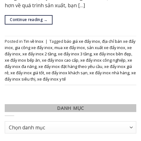
hơn về quá trình sản xuất, bạn […]
Continue reading
→
Posted in
Tin về Inox
|
Tagged
báo giá xe đẩy inox
,
địa chỉ bán xe đẩy
inox
,
gia công xe đẩy inox
,
mua xe đẩy inox
,
sản xuất xe đẩy inox
,
xe
đẩy inox
,
xe đẩy inox 2 tầng
,
xe đẩy inox 3 tầng
,
xe đẩy inox bền đẹp
,
xe đẩy inox bếp ăn
,
xe đẩy inox cao cấp
,
xe đẩy inox công nghiệp
,
xe
đẩy inox đa năng
,
xe đẩy inox đặt hàng theo yêu cầu
,
xe đẩy inox giá
rẻ
,
xe đẩy inox giá tốt
,
xe đẩy inox khách sạn
,
xe đẩy inox nhà hàng
,
xe
đẩy inox siêu thị
,
xe đẩy inox y tế
DANH MỤC
Danh
mục