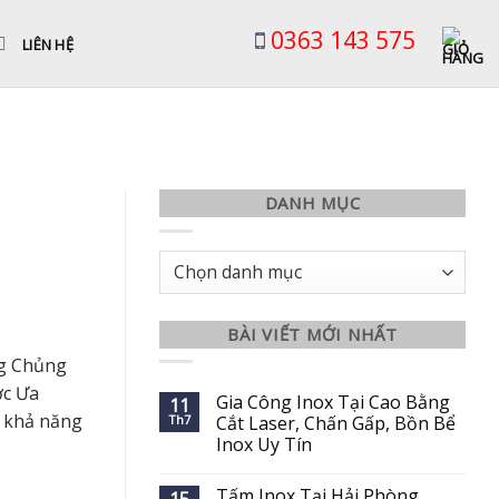
0363 143 575
LIÊN HỆ
DANH MỤC
Danh
mục
BÀI VIẾT MỚI NHẤT
g Chủng
ợc Ưa
Gia Công Inox Tại Cao Bằng
11
ó khả năng
Th7
Cắt Laser, Chấn Gấp, Bồn Bể
Inox Uy Tín
Tấm Inox Tại Hải Phòng