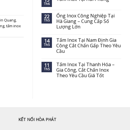
15
Th6
Ống Inox Công Nghiệp Tại
22
yên Quang
,
Th5
Hà Giang – Cung Cấp Số
ang
,
tấm inox
Lượng Lớn
Tấm Inox Tại Nam Định Gia
14
Th5
Công Cắt Chấn Gấp Theo Yêu
Cầu
Tấm Inox Tại Thanh Hóa –
11
Th5
Gia Công, Cắt Chấn Inox
Theo Yêu Cầu Giá Tốt
KẾT NỐI HÒA PHÁT