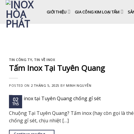
Skip
to
GIỚI THIỆU
GIA CÔNG KIM LOẠI TẤM
SẢ
content
TIN CÔNG TY
,
TIN VỀ INOX
Tấm Inox Tại Tuyên Quang
POSTED ON
2 THÁNG 5, 2025
BY
MINH NGUYỄN
02
Th5
Chuộng Tại Tuyên Quang? Tấm inox (hay còn gọi là thép
chống gỉ sét, chịu nhiệt […]