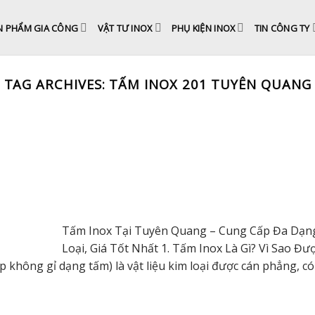
N PHẨM GIA CÔNG
VẬT TƯ INOX
PHỤ KIỆN INOX
TIN CÔNG TY
TAG ARCHIVES:
TẤM INOX 201 TUYÊN QUANG
Tấm Inox Tại Tuyên Quang – Cung Cấp Đa Dạn
Loại, Giá Tốt Nhất 1. Tấm Inox Là Gì? Vì Sao Đư
 không gỉ dạng tấm) là vật liệu kim loại được cán phẳng, c