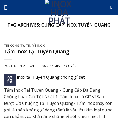
Skip
to
content
TAG ARCHIVES:
CUNG CẤP INOX TUYÊN QUANG
TIN CÔNG TY
,
TIN VỀ INOX
Tấm Inox Tại Tuyên Quang
POSTED ON
2 THÁNG 5, 2025
BY
MINH NGUYỄN
02
Th5
Tấm Inox Tại Tuyên Quang – Cung Cấp Đa Dạng
Chủng Loại, Giá Tốt Nhất 1. Tấm Inox Là Gì? Vì Sao
Được Ưa Chuộng Tại Tuyên Quang? Tấm inox (hay còn
gọi là thép không gỉ dạng tấm) là vật liệu kim loại được
cán phẳng, có khả năng chống gỉ sét, chịu nhiệt […]