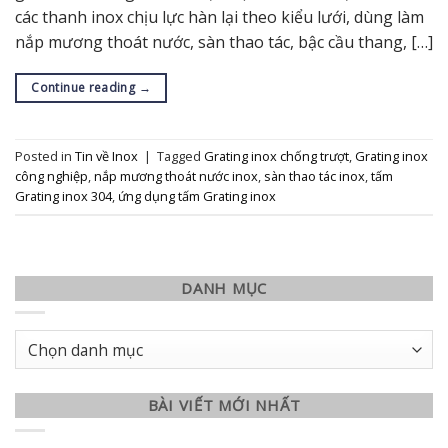
các thanh inox chịu lực hàn lại theo kiểu lưới, dùng làm
nắp mương thoát nước, sàn thao tác, bậc cầu thang, […]
Continue reading
→
Posted in
Tin về Inox
|
Tagged
Grating inox chống trượt
,
Grating inox
công nghiệp
,
nắp mương thoát nước inox
,
sàn thao tác inox
,
tấm
Grating inox 304
,
ứng dụng tấm Grating inox
DANH MỤC
Danh
mục
BÀI VIẾT MỚI NHẤT