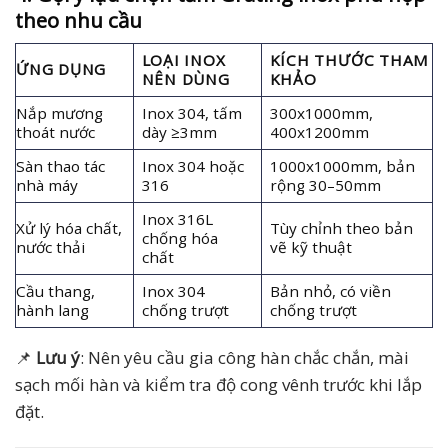
theo nhu cầu
LOẠI INOX
KÍCH THƯỚC THAM
ỨNG DỤNG
NÊN DÙNG
KHẢO
Nắp mương
Inox 304, tấm
300x1000mm,
thoát nước
dày ≥3mm
400x1200mm
Sàn thao tác
Inox 304 hoặc
1000x1000mm, bản
nhà máy
316
rộng 30–50mm
Inox 316L
Xử lý hóa chất,
Tùy chỉnh theo bản
chống hóa
nước thải
vẽ kỹ thuật
chất
Cầu thang,
Inox 304
Bản nhỏ, có viền
hành lang
chống trượt
chống trượt
📌
Lưu ý
: Nên yêu cầu gia công hàn chắc chắn, mài
sạch mối hàn và kiểm tra độ cong vênh trước khi lắp
đặt.