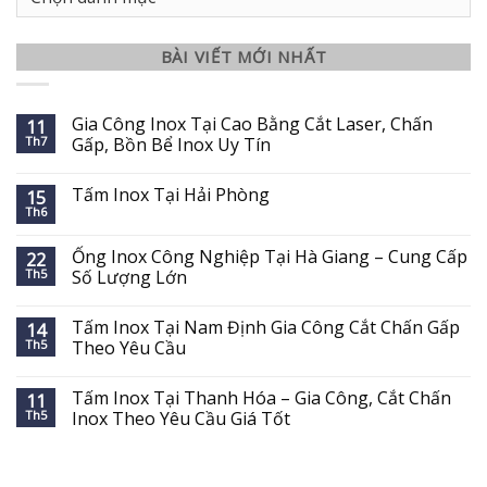
mục
BÀI VIẾT MỚI NHẤT
Gia Công Inox Tại Cao Bằng Cắt Laser, Chấn
11
Th7
Gấp, Bồn Bể Inox Uy Tín
Tấm Inox Tại Hải Phòng
15
Th6
Ống Inox Công Nghiệp Tại Hà Giang – Cung Cấp
22
Th5
Số Lượng Lớn
Tấm Inox Tại Nam Định Gia Công Cắt Chấn Gấp
14
Th5
Theo Yêu Cầu
Tấm Inox Tại Thanh Hóa – Gia Công, Cắt Chấn
11
Th5
Inox Theo Yêu Cầu Giá Tốt