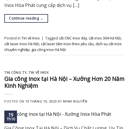
Inox Hòa Phát cung cấp dịch vụ […]
Continue reading
→
Posted in
Tin về Inox
|
Tagged
cắt CNC inox dày
,
cắt inox 304 Hà Nội
,
cắt laser inox Hà Nội
,
cắt laser tấm inox theo yêu cầu
,
dịch vụ cắt inox
chuyên nghiệp
,
gia công inox Hà Nội
TIN CÔNG TY
,
TIN VỀ INOX
Gia công inox tại Hà Nội – Xưởng Hơn 20 Năm
Kinh Nghiệm
POSTED ON
19 THÁNG 10, 2020
BY
MINH NGUYỄN
19
Th10
Gia Công Inox Tại Hà Nội – Dịch Vụ Chất Lượng, Uy Tín