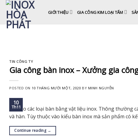
Skip
to
GIỚI THIỆU
GIA CÔNG KIM LOẠI TẤM
SẢ
content
TIN CÔNG TY
Gia công bàn inox – Xưởng gia công
POSTED ON
10 THÁNG MƯỜI MỘT, 2020
BY
MINH NGUYỄN
10
Th11
chế tạo các loại bàn bằng vật liệu inox. Thông thườn
và hàn. Tùy thuộc vào kiểu bàn inox mà sản phẩm có kế
Continue reading
→