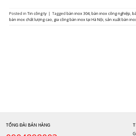
Posted in
Tin công ty
|
Tagged
bàn inox 304
,
bàn inox công nghiệp
,
bà
bàn inox chất lượng cao
,
gia công bàn inox tại Hà Nội
,
sản xuất bàn ino
TỔNG ĐÀI BÁN HÀNG
T
G