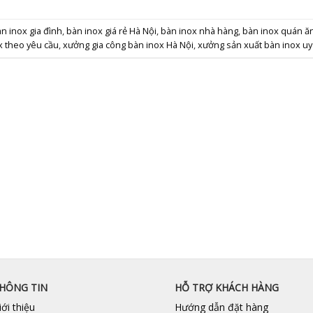
n inox gia đình
,
bàn inox giá rẻ Hà Nội
,
bàn inox nhà hàng
,
bàn inox quán ă
x theo yêu cầu
,
xưởng gia công bàn inox Hà Nội
,
xưởng sản xuất bàn inox uy 
HÔNG TIN
HỖ TRỢ KHÁCH HÀNG
iới thiệu
Hướng dẫn đặt hàng