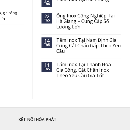
15
Th6
n
,
gia công
Ống Inox Công Nghiệp Tại
22
tín
Th5
Hà Giang – Cung Cấp Số
Lượng Lớn
Tấm Inox Tại Nam Định Gia
14
Th5
Công Cắt Chấn Gấp Theo Yêu
Cầu
Tấm Inox Tại Thanh Hóa –
11
Th5
Gia Công, Cắt Chấn Inox
Theo Yêu Cầu Giá Tốt
KẾT NỐI HÒA PHÁT