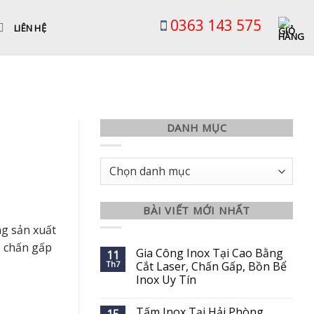
0363 143 575
LIÊN HỆ
DANH MỤC
Danh
mục
BÀI VIẾT MỚI NHẤT
ng sản xuất
p chấn gấp
Gia Công Inox Tại Cao Bằng
11
Th7
Cắt Laser, Chấn Gấp, Bồn Bể
Inox Uy Tín
Tấm Inox Tại Hải Phòng