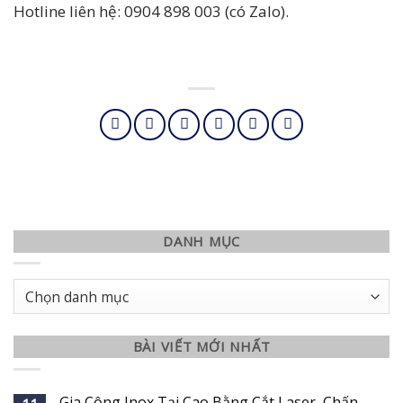
Hotline liên hệ: 0904 898 003 (có Zalo).
DANH MỤC
Danh
mục
BÀI VIẾT MỚI NHẤT
Gia Công Inox Tại Cao Bằng Cắt Laser, Chấn