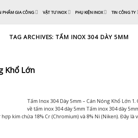
N PHẨM GIA CÔNG
VẬT TƯ INOX
PHỤ KIỆN INOX
TIN CÔNG TY
TAG ARCHIVES:
TẤM INOX 304 DÀY 5MM
g Khổ Lớn
Tấm Inox 304 Dày 5mm – Cán Nóng Khổ Lớn 1. G
về tấm inox 304 dày 5mm Tấm inox 304 dày 5mm 
 hợp kim chứa 18% Cr (Chromium) và 8% Ni (Niken). Đây là vậ