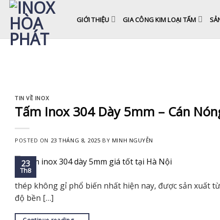
Skip
to
GIỚI THIỆU
GIA CÔNG KIM LOẠI TẤM
SẢ
content
TIN VỀ INOX
Tấm Inox 304 Dày 5mm – Cán Nón
POSTED ON
23 THÁNG 8, 2025
BY
MINH NGUYỄN
23
Th8
thép không gỉ phổ biến nhất hiện nay, được sản xuất từ
độ bền […]