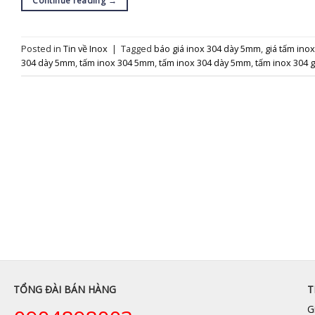
Continue reading
→
Posted in
Tin về Inox
|
Tagged
báo giá inox 304 dày 5mm
,
giá tấm ino
304 dày 5mm
,
tấm inox 304 5mm
,
tấm inox 304 dày 5mm
,
tấm inox 304 g
TỔNG ĐÀI BÁN HÀNG
T
G