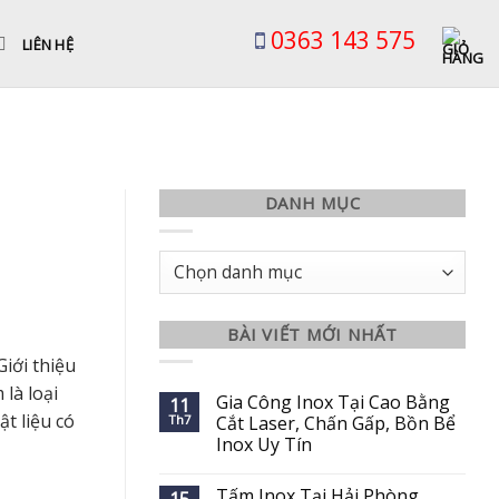
0363 143 575
LIÊN HỆ
DANH MỤC
Danh
mục
BÀI VIẾT MỚI NHẤT
iới thiệu
là loại
Gia Công Inox Tại Cao Bằng
11
t liệu có
Th7
Cắt Laser, Chấn Gấp, Bồn Bể
Inox Uy Tín
Tấm Inox Tại Hải Phòng