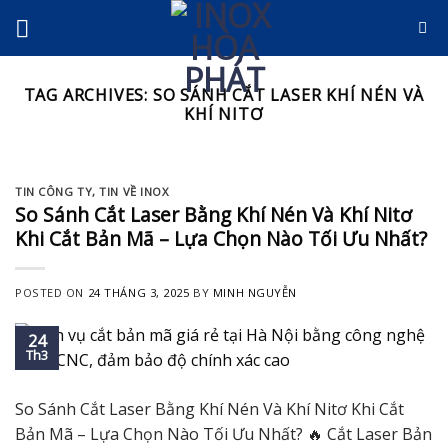
Skip
to
content
TAG ARCHIVES:
SO SÁNH CẮT LASER KHÍ NÉN VÀ
KHÍ NITƠ
TIN CÔNG TY
,
TIN VỀ INOX
So Sánh Cắt Laser Bằng Khí Nén Và Khí Nitơ
Khi Cắt Bản Mã – Lựa Chọn Nào Tối Ưu Nhất?
POSTED ON
24 THÁNG 3, 2025
BY
MINH NGUYỄN
24
Th3
So Sánh Cắt Laser Bằng Khí Nén Và Khí Nitơ Khi Cắt
Bản Mã – Lựa Chọn Nào Tối Ưu Nhất? 🔥 Cắt Laser Bản