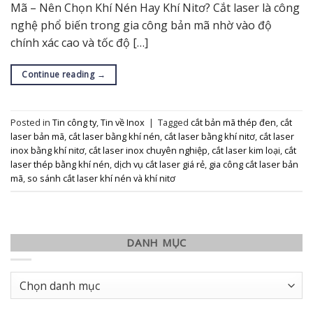
Mã – Nên Chọn Khí Nén Hay Khí Nitơ? Cắt laser là công
nghệ phổ biến trong gia công bản mã nhờ vào độ
chính xác cao và tốc độ […]
Continue reading
→
Posted in
Tin công ty
,
Tin về Inox
|
Tagged
cắt bản mã thép đen
,
cắt
laser bản mã
,
cắt laser bằng khí nén
,
cắt laser bằng khí nitơ
,
cắt laser
inox bằng khí nitơ
,
cắt laser inox chuyên nghiệp
,
cắt laser kim loại
,
cắt
laser thép bằng khí nén
,
dịch vụ cắt laser giá rẻ
,
gia công cắt laser bản
mã
,
so sánh cắt laser khí nén và khí nitơ
DANH MỤC
Danh
mục