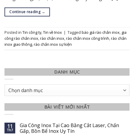
Continue reading
→
Posted in
Tin công ty
,
Tin về Inox
|
Tagged
báo giá rào chắn inox
,
gia
công rào chắn inox
,
rào chắn inox
,
rào chắn inox công trình
,
rào chắn
inox giao thông
,
rào chắn inox sự kiện
DANH MỤC
Danh
mục
BÀI VIẾT MỚI NHẤT
Gia Công Inox Tại Cao Bằng Cắt Laser, Chấn
11
Th7
Gấp, Bồn Bể Inox Uy Tín