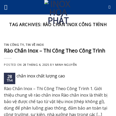
Skip
to
content
TAG ARCHIVES:
RÀO CHẮN INOX CÔNG TRÌNH
TIN CÔNG TY
,
TIN VỀ INOX
Rào Chắn Inox – Thi Công Theo Công Trình
POSTED ON
28 THÁNG 4, 2025
BY
MINH NGUYỄN
28
Th4
Rào Chắn Inox – Thi Công Theo Công Trình 1. Giới
thiệu chung về rào chắn inox Rào chắn inox là thiết bị
bảo vệ được chế tạo từ vật liệu inox (thép không gỉ),
dùng để phân luồng giao thông, đảm bảo an toàn tại
công trường, sự kiện, nhà xưởng hay trong các […]