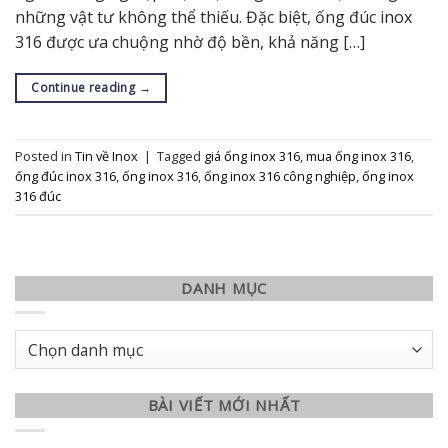
những vật tư không thể thiếu. Đặc biệt, ống đúc inox
316 được ưa chuộng nhờ độ bền, khả năng […]
Continue reading
→
Posted in
Tin về Inox
|
Tagged
giá ống inox 316
,
mua ống inox 316
,
ống đúc inox 316
,
ống inox 316
,
ống inox 316 công nghiệp
,
ống inox
316 đúc
DANH MỤC
Danh
mục
BÀI VIẾT MỚI NHẤT