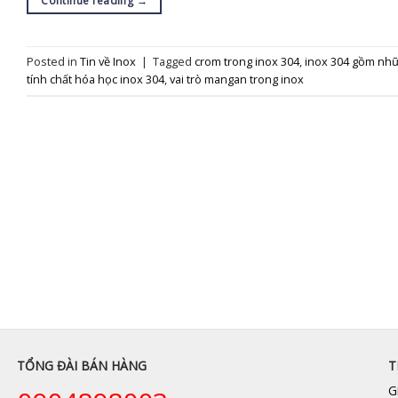
Continue reading
→
Posted in
Tin về Inox
|
Tagged
crom trong inox 304
,
inox 304 gồm nhữ
tính chất hóa học inox 304
,
vai trò mangan trong inox
TỔNG ĐÀI BÁN HÀNG
T
G