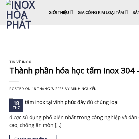
Skip
to
GIỚI THIỆU
GIA CÔNG KIM LOẠI TẤM
SẢ
content
TIN VỀ INOX
Thành phần hóa học tấm inox 304 – 
POSTED ON
18 THÁNG 7, 2025
BY
MINH NGUYỄN
18
Th7
được sử dụng phổ biến nhất trong công nghiệp và dân d
cao, chống ăn mòn […]