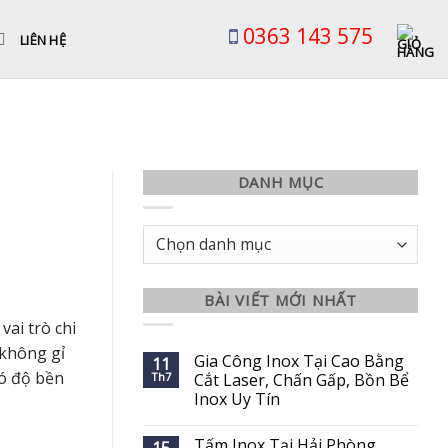
0363 143 575
LIÊN HỆ
DANH MỤC
Danh
mục
BÀI VIẾT MỚI NHẤT
ai trò chi
 không gỉ
Gia Công Inox Tại Cao Bằng
11
có độ bền
Th7
Cắt Laser, Chấn Gấp, Bồn Bể
Inox Uy Tín
Tấm Inox Tại Hải Phòng