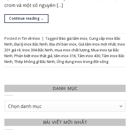
crom và một số nguyên […]
Continue reading
→
Posted in
Tin về Inox
|
Tagged
Báo giá tấm inox
,
Cung cấp inox Bắc
Ninh
,
Đại lý inox Bắc Ninh
,
Địa chỉ bán inox
,
Giá tấm inox mới nhất
,
Inox
201 giá rẻ
,
Inox 304 Bắc Ninh
,
mua inox chất lượng
,
Mua inox tại Bắc
Ninh
,
Phân biệt inox thật giả
,
tấm inox 316
,
Tấm inox 430
,
Tấm inox Bắc
Ninh
,
Thép không gỉ Bắc Ninh
,
Ứng dụng inox trong đời sống
DANH MỤC
Danh
mục
BÀI VIẾT MỚI NHẤT