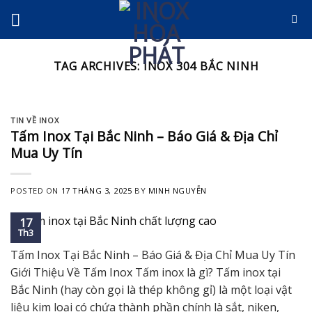
Skip
to
content
TAG ARCHIVES:
INOX 304 BẮC NINH
TIN VỀ INOX
Tấm Inox Tại Bắc Ninh – Báo Giá & Địa Chỉ
Mua Uy Tín
POSTED ON
17 THÁNG 3, 2025
BY
MINH NGUYỄN
17
Th3
Tấm Inox Tại Bắc Ninh – Báo Giá & Địa Chỉ Mua Uy Tín
Giới Thiệu Về Tấm Inox Tấm inox là gì? Tấm inox tại
Bắc Ninh (hay còn gọi là thép không gỉ) là một loại vật
liệu kim loại có chứa thành phần chính là sắt, niken,