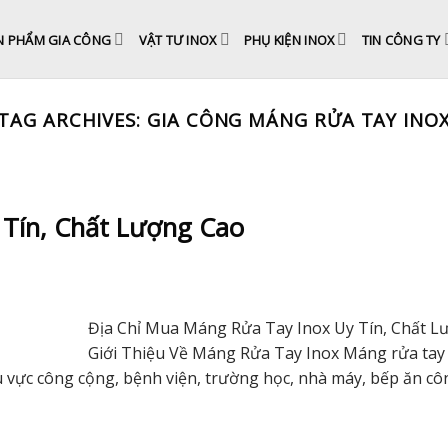
N PHẨM GIA CÔNG
VẬT TƯ INOX
PHỤ KIỆN INOX
TIN CÔNG TY
TAG ARCHIVES:
GIA CÔNG MÁNG RỬA TAY INO
 Tín, Chất Lượng Cao
Địa Chỉ Mua Máng Rửa Tay Inox Uy Tín, Chất L
Giới Thiệu Về Máng Rửa Tay Inox Máng rửa tay 
u vực công cộng, bệnh viện, trường học, nhà máy, bếp ăn c