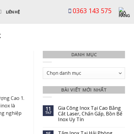
0363 143 575
LIÊN HỆ
X
DANH MỤC
Danh
mục
BÀI VIẾT MỚI NHẤT
ượng Cao 1.
inox là
Gia Công Inox Tại Cao Bằng
11
ông nghiệp
Th7
Cắt Laser, Chấn Gấp, Bồn Bể
Inox Uy Tín
Tấm Inox Tại Hải Phòng