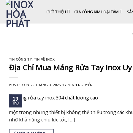
Skip
to
GIỚI THIỆU
GIA CÔNG KIM LOẠI TẤM
SẢ
content
TIN CÔNG TY
,
TIN VỀ INOX
Địa Chỉ Mua Máng Rửa Tay Inox Uy
POSTED ON
29 THÁNG 3, 2025
BY
MINH NGUYỄN
29
Th3
một trong những thiết bị không thể thiếu trong các kh
nhờ khả năng chịu lực tốt, […]