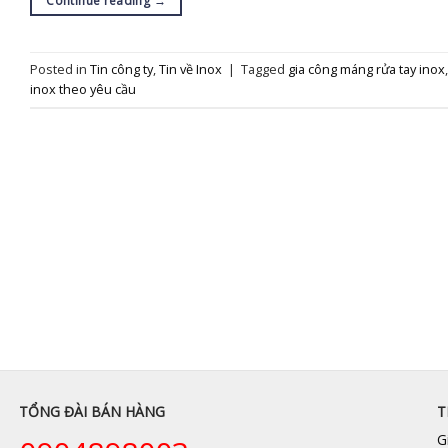
Continue reading
→
Posted in
Tin công ty
,
Tin về Inox
|
Tagged
gia công máng rửa tay inox
inox theo yêu cầu
TỔNG ĐÀI BÁN HÀNG
T
G