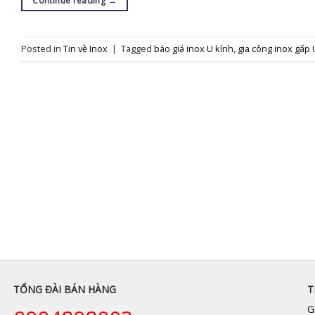
Continue reading
→
Posted in
Tin về Inox
|
Tagged
báo giá inox U kính
,
gia công inox gấp 
TỔNG ĐÀI BÁN HÀNG
T
G