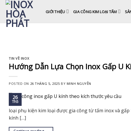
Skip
to
GIỚI THIỆU
GIA CÔNG KIM LOẠI TẤM
SẢ
content
TIN VỀ INOX
Hướng Dẫn Lựa Chọn Inox Gấp U K
POSTED ON
26 THÁNG 5, 2025
BY
MINH NGUYỄN
26
Th5
loại phụ kiện kim loại được gia công từ tấm inox và 
kính […]