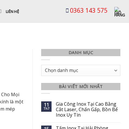
0363 143 575
LIÊN HỆ
DANH MỤC
Danh
mục
BÀI VIẾT MỚI NHẤT
 Cho Mọi
kính là một
Gia Công Inox Tại Cao Bằng
11
 ôm mép
Th7
Cắt Laser, Chấn Gấp, Bồn Bể
Inox Uy Tín
Tấm Inox Tại Hải Phòng