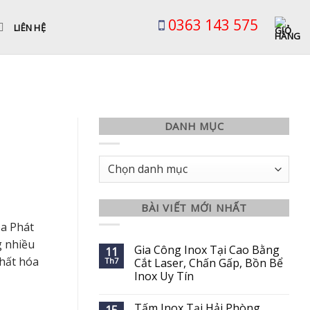
0363 143 575
LIÊN HỆ
DANH MỤC
Danh
mục
BÀI VIẾT MỚI NHẤT
òa Phát
g nhiều
Gia Công Inox Tại Cao Bằng
11
hất hóa
Th7
Cắt Laser, Chấn Gấp, Bồn Bể
Inox Uy Tín
Tấm Inox Tại Hải Phòng