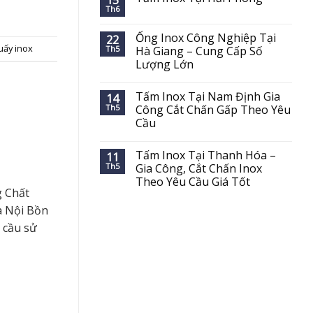
15
Th6
Ống Inox Công Nghiệp Tại
22
uấy inox
Th5
Hà Giang – Cung Cấp Số
Lượng Lớn
Tấm Inox Tại Nam Định Gia
14
Th5
Công Cắt Chấn Gấp Theo Yêu
Cầu
Tấm Inox Tại Thanh Hóa –
11
Th5
Gia Công, Cắt Chấn Inox
Theo Yêu Cầu Giá Tốt
g Chất
à Nội Bồn
 cầu sử