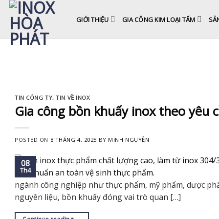
Skip
to
GIỚI THIỆU
GIA CÔNG KIM LOẠI TẤM
SẢ
content
TIN CÔNG TY
,
TIN VỀ INOX
Gia công bồn khuấy inox theo yêu c
POSTED ON
8 THÁNG 4, 2025
BY
MINH NGUYỄN
08
Th4
ngành công nghiệp như thực phẩm, mỹ phẩm, dược phẩm
nguyên liệu, bồn khuấy đóng vai trò quan […]