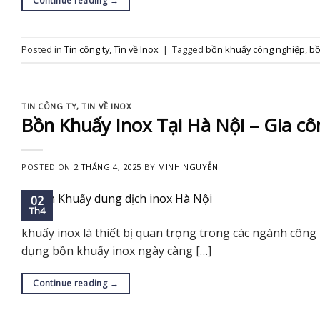
Continue reading
→
Posted in
Tin công ty
,
Tin về Inox
|
Tagged
bồn khuấy công nghiệp
,
bồ
TIN CÔNG TY
,
TIN VỀ INOX
Bồn Khuấy Inox Tại Hà Nội – Gia cô
POSTED ON
2 THÁNG 4, 2025
BY
MINH NGUYỄN
02
Th4
khuấy inox là thiết bị quan trọng trong các ngành công
dụng bồn khuấy inox ngày càng […]
Continue reading
→