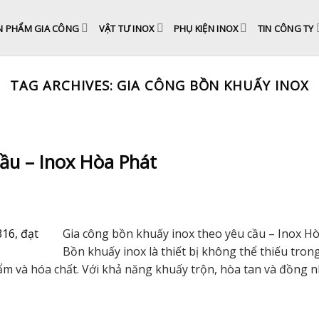
N PHẨM GIA CÔNG
VẬT TƯ INOX
PHỤ KIỆN INOX
TIN CÔNG TY
TAG ARCHIVES:
GIA CÔNG BỒN KHUẤY INOX
ầu – Inox Hòa Phát
Gia công bồn khuấy inox theo yêu cầu – Inox H
Bồn khuấy inox là thiết bị không thể thiếu tron
 và hóa chất. Với khả năng khuấy trộn, hòa tan và đồng n