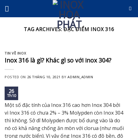
Skip
to
content
TAG ARCHIVES:
ĐẶC ĐIỂM INOX 316
TIN VỀ INOX
Inox 316 là gì? Khác gì so với inox 304?
POSTED ON
26 THÁNG 10, 2021
BY
ADMIN_ADMIN
26
Th10
Một số đặc tính của Inox 316 cao hơn Inox 304 bởi
vì Inox 316 có chưa 2% – 3% Molypden còn Inox 304
thì không. Sở dĩ Molypden được bổ dung vào là do
nó có khả năng chống ăn mòn với clorua (như muối
trong nước biển). Vì vậy ống Inox 316 có độ bền, độ