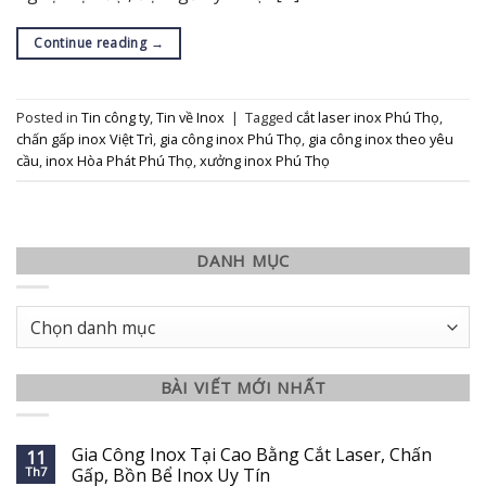
Continue reading
→
Posted in
Tin công ty
,
Tin về Inox
|
Tagged
cắt laser inox Phú Thọ
,
chấn gấp inox Việt Trì
,
gia công inox Phú Thọ
,
gia công inox theo yêu
cầu
,
inox Hòa Phát Phú Thọ
,
xưởng inox Phú Thọ
DANH MỤC
Danh
mục
BÀI VIẾT MỚI NHẤT
Gia Công Inox Tại Cao Bằng Cắt Laser, Chấn
11
Th7
Gấp, Bồn Bể Inox Uy Tín