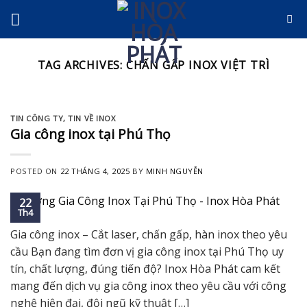
Skip
to
content
TAG ARCHIVES:
CHẤN GẤP INOX VIỆT TRÌ
TIN CÔNG TY
,
TIN VỀ INOX
Gia công inox tại Phú Thọ
POSTED ON
22 THÁNG 4, 2025
BY
MINH NGUYỄN
22
Th4
Gia công inox – Cắt laser, chấn gấp, hàn inox theo yêu
cầu Bạn đang tìm đơn vị gia công inox tại Phú Thọ uy
tín, chất lượng, đúng tiến độ? Inox Hòa Phát cam kết
mang đến dịch vụ gia công inox theo yêu cầu với công
nghệ hiện đại, đội ngũ kỹ thuật […]