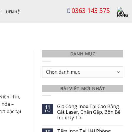
0363 143 575
LIÊN HỆ
DANH MỤC
Danh
mục
BÀI VIẾT MỚI NHẤT
Niềm Tin,
 hóa –
Gia Công Inox Tại Cao Bằng
11
ợt bậc tại
Th7
Cắt Laser, Chấn Gấp, Bồn Bể
Inox Uy Tín
Tấm Inox Tại Hải Phòng