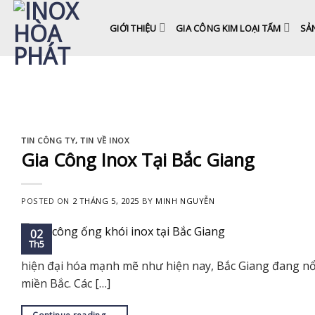
Skip
to
GIỚI THIỆU
GIA CÔNG KIM LOẠI TẤM
SẢ
content
TIN CÔNG TY
,
TIN VỀ INOX
Gia Công Inox Tại Bắc Giang
POSTED ON
2 THÁNG 5, 2025
BY
MINH NGUYỄN
02
Th5
hiện đại hóa mạnh mẽ như hiện nay, Bắc Giang đang nổi 
miền Bắc. Các […]