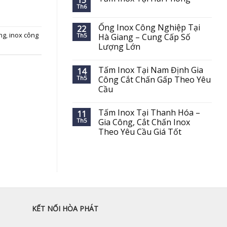
15
Th6
Ống Inox Công Nghiệp Tại
22
ang
,
inox công
Th5
Hà Giang – Cung Cấp Số
Lượng Lớn
Tấm Inox Tại Nam Định Gia
14
Th5
Công Cắt Chấn Gấp Theo Yêu
Cầu
Tấm Inox Tại Thanh Hóa –
11
Th5
Gia Công, Cắt Chấn Inox
Theo Yêu Cầu Giá Tốt
KẾT NỐI HÒA PHÁT