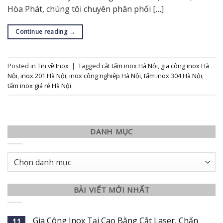
Hòa Phát, chúng tôi chuyên phân phối […]
Continue reading
→
Posted in
Tin về Inox
|
Tagged
cắt tấm inox Hà Nội
,
gia công inox Hà
Nội
,
inox 201 Hà Nội
,
inox công nghiệp Hà Nội
,
tấm inox 304 Hà Nội
,
tấm inox giá rẻ Hà Nội
DANH MỤC
Danh
mục
BÀI VIẾT MỚI NHẤT
Gia Công Inox Tại Cao Bằng Cắt Laser, Chấn
11