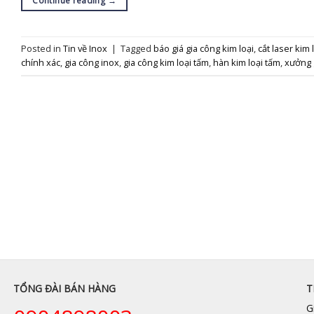
Continue reading
→
Posted in
Tin về Inox
|
Tagged
báo giá gia công kim loại
,
cắt laser kim 
chính xác
,
gia công inox
,
gia công kim loại tấm
,
hàn kim loại tấm
,
xưởng g
TỔNG ĐÀI BÁN HÀNG
T
G