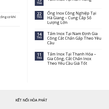
15
Th6
Ống Inox Công Nghiệp Tại
22
 công cơ khí
Th5
Hà Giang – Cung Cấp Số
Lượng Lớn
Tấm Inox Tại Nam Định Gia
14
Th5
Công Cắt Chấn Gấp Theo Yêu
Cầu
Tấm Inox Tại Thanh Hóa –
11
Th5
Gia Công, Cắt Chấn Inox
Theo Yêu Cầu Giá Tốt
KẾT NỐI HÒA PHÁT