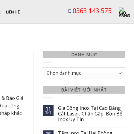
0363 143 575
LIÊN HỆ
DANH MỤC
Danh
mục
BÀI VIẾT MỚI NHẤT
 & Báo Giá
 Gia công
Gia Công Inox Tại Cao Bằng
11
 pháp khác
Th7
Cắt Laser, Chấn Gấp, Bồn Bể
Inox Uy Tín
Tấm Inox Tại Hải Phòng