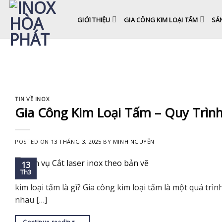
Skip
to
GIỚI THIỆU
GIA CÔNG KIM LOẠI TẤM
SẢ
content
TIN VỀ INOX
Gia Công Kim Loại Tấm – Quy Trình
POSTED ON
13 THÁNG 3, 2025
BY
MINH NGUYỄN
13
Th3
kim loại tấm là gì? Gia công kim loại tấm là một quá t
nhau […]