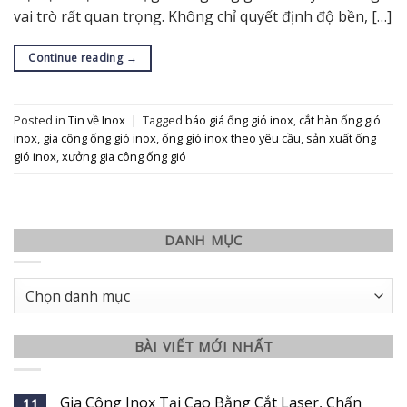
vai trò rất quan trọng. Không chỉ quyết định độ bền, […]
Continue reading
→
Posted in
Tin về Inox
|
Tagged
báo giá ống gió inox
,
cắt hàn ống gió
inox
,
gia công ống gió inox
,
ống gió inox theo yêu cầu
,
sản xuất ống
gió inox
,
xưởng gia công ống gió
DANH MỤC
Danh
mục
BÀI VIẾT MỚI NHẤT
Gia Công Inox Tại Cao Bằng Cắt Laser, Chấn
11