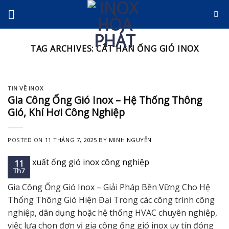
Skip
to
content
TAG ARCHIVES:
CẮT HÀN ỐNG GIÓ INOX
TIN VỀ INOX
Gia Công Ống Gió Inox – Hệ Thống Thông
Gió, Khí Hơi Công Nghiệp
POSTED ON
11 THÁNG 7, 2025
BY
MINH NGUYỄN
11
Th7
Gia Công Ống Gió Inox – Giải Pháp Bền Vững Cho Hệ
Thống Thông Gió Hiện Đại Trong các công trình công
nghiệp, dân dụng hoặc hệ thống HVAC chuyên nghiệp,
việc lựa chọn đơn vị gia công ống gió inox uy tín đóng