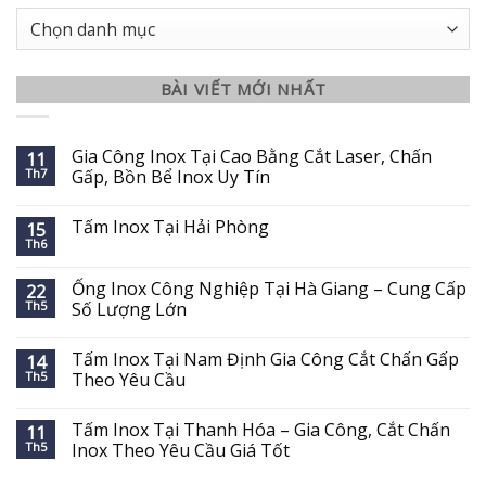
Danh
mục
BÀI VIẾT MỚI NHẤT
Gia Công Inox Tại Cao Bằng Cắt Laser, Chấn
11
Th7
Gấp, Bồn Bể Inox Uy Tín
Tấm Inox Tại Hải Phòng
15
Th6
Ống Inox Công Nghiệp Tại Hà Giang – Cung Cấp
22
Th5
Số Lượng Lớn
Tấm Inox Tại Nam Định Gia Công Cắt Chấn Gấp
14
Th5
Theo Yêu Cầu
Tấm Inox Tại Thanh Hóa – Gia Công, Cắt Chấn
11
Th5
Inox Theo Yêu Cầu Giá Tốt