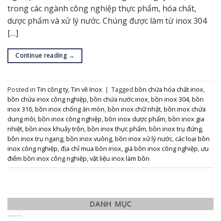
trong các ngành công nghiệp thực phẩm, hóa chất,
dược phẩm và xử lý nước. Chúng được làm từ inox 304
[…]
Continue reading
→
Posted in
Tin công ty
,
Tin về Inox
|
Tagged
bồn chứa hóa chất inox
,
bồn chứa inox công nghiệp
,
bồn chứa nước inox
,
bồn inox 304
,
bồn
inox 316
,
bồn inox chống ăn mòn
,
bồn inox chữ nhật
,
bồn inox chứa
dung môi
,
bồn inox công nghiệp
,
bồn inox dược phẩm
,
bồn inox gia
nhiệt
,
bồn inox khuấy trộn
,
bồn inox thực phẩm
,
bồn inox trụ đứng
,
bồn inox trụ ngang
,
bồn inox vuông
,
bồn inox xử lý nước
,
các loại bồn
inox công nghiệp
,
địa chỉ mua bồn inox
,
giá bồn inox công nghiệp
,
ưu
điểm bồn inox công nghiệp
,
vật liệu inox làm bồn
DANH MỤC