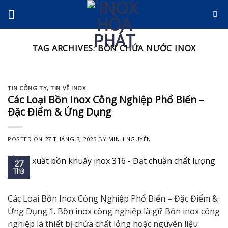
Skip
to
content
TAG ARCHIVES:
BỒN CHỨA NƯỚC INOX
TIN CÔNG TY
,
TIN VỀ INOX
Các Loại Bồn Inox Công Nghiệp Phổ Biến –
Đặc Điểm & Ứng Dụng
POSTED ON
27 THÁNG 3, 2025
BY
MINH NGUYỄN
27
Th3
Các Loại Bồn Inox Công Nghiệp Phổ Biến – Đặc Điểm &
Ứng Dụng 1. Bồn inox công nghiệp là gì? Bồn inox công
nghiệp là thiết bị chứa chất lỏng hoặc nguyên liệu