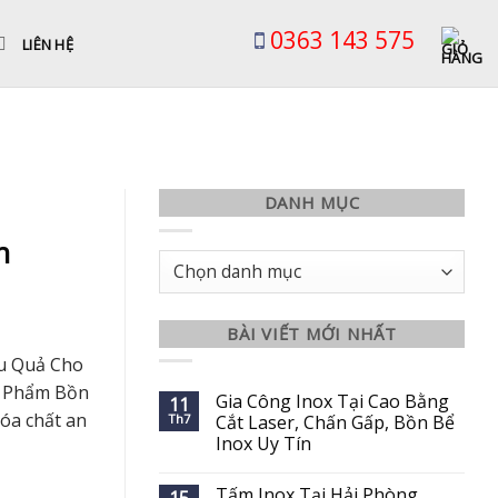
0363 143 575
LIÊN HỆ
DANH MỤC
n
Danh
mục
BÀI VIẾT MỚI NHẤT
ệu Quả Cho
c Phẩm Bồn
Gia Công Inox Tại Cao Bằng
11
hóa chất an
Th7
Cắt Laser, Chấn Gấp, Bồn Bể
Inox Uy Tín
Tấm Inox Tại Hải Phòng