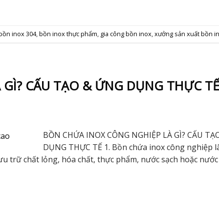
bồn inox 304
,
bồn inox thực phẩm
,
gia công bồn inox
,
xưởng sản xuất bồn i
 GÌ? CẤU TẠO & ỨNG DỤNG THỰC T
BỒN CHỨA INOX CÔNG NGHIỆP LÀ GÌ? CẤU TẠ
DỤNG THỰC TẾ 1. Bồn chứa inox công nghiệp là
lưu trữ chất lỏng, hóa chất, thực phẩm, nước sạch hoặc nước