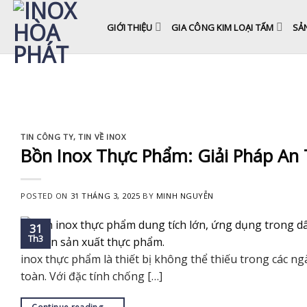
Skip
to
GIỚI THIỆU
GIA CÔNG KIM LOẠI TẤM
SẢ
content
TIN CÔNG TY
,
TIN VỀ INOX
Bồn Inox Thực Phẩm: Giải Pháp An
POSTED ON
31 THÁNG 3, 2025
BY
MINH NGUYỄN
31
Th3
inox thực phẩm là thiết bị không thể thiếu trong các n
toàn. Với đặc tính chống […]