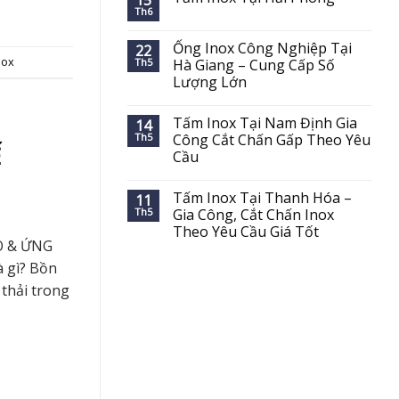
15
Th6
Ống Inox Công Nghiệp Tại
22
nox
Th5
Hà Giang – Cung Cấp Số
Lượng Lớn
Tấm Inox Tại Nam Định Gia
14
Th5
Công Cắt Chấn Gấp Theo Yêu
Ế
Cầu
Tấm Inox Tại Thanh Hóa –
11
Th5
Gia Công, Cắt Chấn Inox
Theo Yêu Cầu Giá Tốt
O & ỨNG
 gì? Bồn
 thải trong