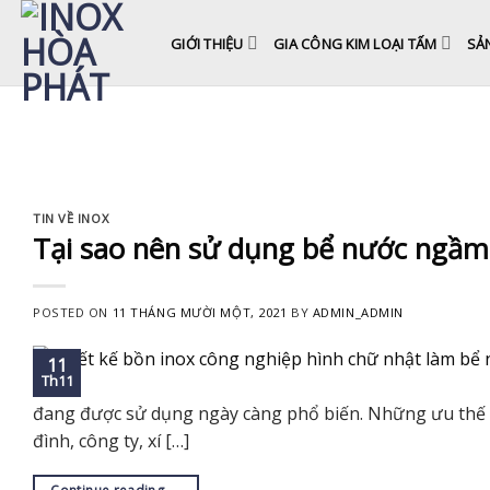
Skip
to
GIỚI THIỆU
GIA CÔNG KIM LOẠI TẤM
SẢ
content
TIN VỀ INOX
Tại sao nên sử dụng bể nước ngầm
POSTED ON
11 THÁNG MƯỜI MỘT, 2021
BY
ADMIN_ADMIN
11
Th11
đang được sử dụng ngày càng phổ biến. Những ưu thế nh
đình, công ty, xí […]