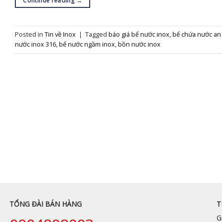
Continue reading
→
Posted in
Tin về Inox
|
Tagged
báo giá bể nước inox
,
bể chứa nước an
nước inox 316
,
bể nước ngầm inox
,
bồn nước inox
TỔNG ĐÀI BÁN HÀNG
T
G