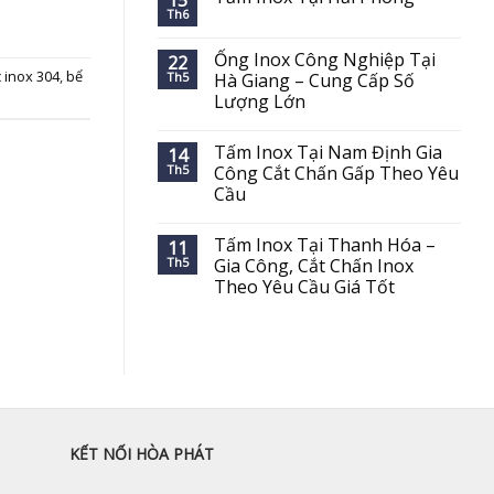
15
Th6
Ống Inox Công Nghiệp Tại
22
 inox 304
,
bể
Th5
Hà Giang – Cung Cấp Số
Lượng Lớn
Tấm Inox Tại Nam Định Gia
14
Th5
Công Cắt Chấn Gấp Theo Yêu
Cầu
Tấm Inox Tại Thanh Hóa –
11
Th5
Gia Công, Cắt Chấn Inox
Theo Yêu Cầu Giá Tốt
KẾT NỐI HÒA PHÁT