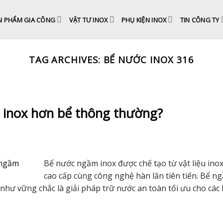
N PHẨM GIA CÔNG
VẬT TƯ INOX
PHỤ KIỆN INOX
TIN CÔNG TY
TAG ARCHIVES:
BỂ NƯỚC INOX 316
 inox hơn bể thông thường?
Bể nước ngầm inox được chế tạo từ vật liệu ino
cao cấp cùng công nghệ hàn lăn tiên tiến. Bể n
ư vững chắc là giải pháp trữ nước an toàn tối ưu cho các 