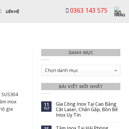
0363 143 575
LIÊN HỆ
DANH MỤC
Danh
mục
BÀI VIẾT MỚI NHẤT
x SUS304
gầm inox
Gia Công Inox Tại Cao Bằng
11
hộ gia
Th7
Cắt Laser, Chấn Gấp, Bồn Bể
Inox Uy Tín
Tấm Inox Tại Hải Phòng