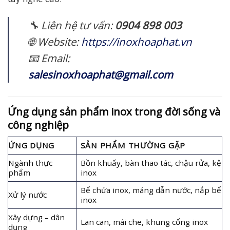
🔧 Liên hệ tư vấn:
0904 898 003
🌐 Website:
https://inoxhoaphat.vn
📧 Email:
salesinoxhoaphat@gmail.com
Ứng dụng sản phẩm inox trong đời sống và
công nghiệp
ỨNG DỤNG
SẢN PHẨM THƯỜNG GẶP
Ngành thực
Bồn khuấy, bàn thao tác, chậu rửa, kệ
phẩm
inox
Bể chứa inox, máng dẫn nước, nắp bể
Xử lý nước
inox
Xây dựng – dân
Lan can, mái che, khung cổng inox
dụng