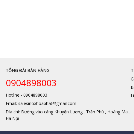
TỔNG ĐÀI BÁN HÀNG
T
G
0904898003
B
Hotline - 0904898003
L
Email: salesinoxhoaphat@gmail.com
Địa chỉ: Đường vào cảng Khuyến Lương , Trần Phú , Hoàng Mai,
Hà Nội