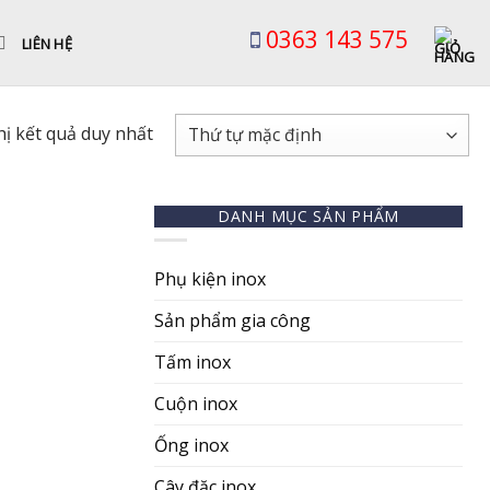
0363 143 575
LIÊN HỆ
hị kết quả duy nhất
DANH MỤC SẢN PHẨM
Phụ kiện inox
Sản phẩm gia công
Tấm inox
Cuộn inox
Ống inox
Cây đặc inox