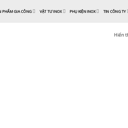
N PHẨM GIA CÔNG
VẬT TƯ INOX
PHỤ KIỆN INOX
TIN CÔNG TY
Hiển t