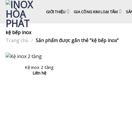
Skip
to
GIỚI THIỆU
GIA CÔNG KIM LOẠI TẤM
SẢ
content
kệ bếp inox
Trang chủ
/
Sản phẩm được gắn thẻ “kệ bếp inox”
Kệ inox 2 tầng
Liên hệ