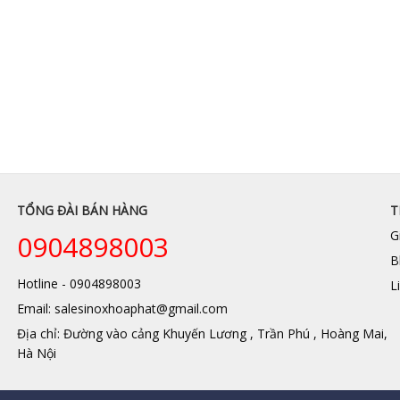
TỔNG ĐÀI BÁN HÀNG
T
G
0904898003
B
Hotline - 0904898003
L
Email: salesinoxhoaphat@gmail.com
Địa chỉ: Đường vào cảng Khuyến Lương , Trần Phú , Hoàng Mai,
Hà Nội