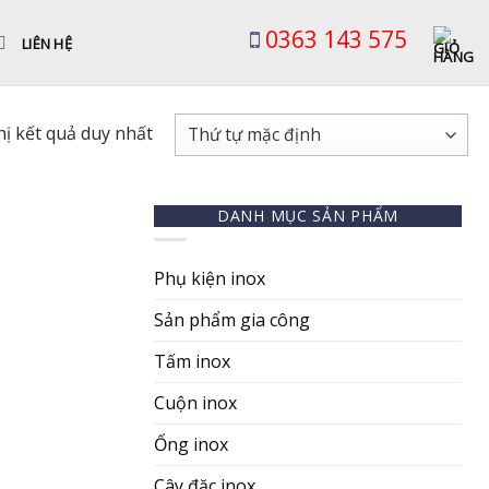
0363 143 575
LIÊN HỆ
hị kết quả duy nhất
DANH MỤC SẢN PHẨM
Phụ kiện inox
Sản phẩm gia công
Tấm inox
Cuộn inox
Ống inox
Cây đặc inox