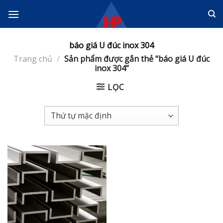
Skip
to
content
báo giá U đúc inox 304
Trang chủ
/
Sản phẩm được gắn thẻ “báo giá U đúc
inox 304”
LỌC