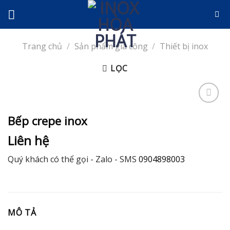
Skip
to
content
Trang chủ
/
Sản phẩm gia công
/
Thiết bị inox
LỌC
Bếp crepe inox
Thêm
Liên hệ
vào
danh
Quý khách có thể gọi - Zalo - SMS
0904898003
sách
yêu
thích
MÔ TẢ